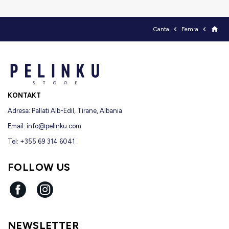


home
Canta
Femra
KONTAKT
Adresa: Pallati Alb-Edil, Tirane, Albania
Email:
info@pelinku.com
Tel: +355 69 314 6041
FOLLOW US
Facebook
Instagram
NEWSLETTER