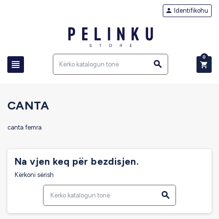
Identifikohu

0



CANTA
canta femra
Na vjen keq për bezdisjen.
Kërkoni sërish
