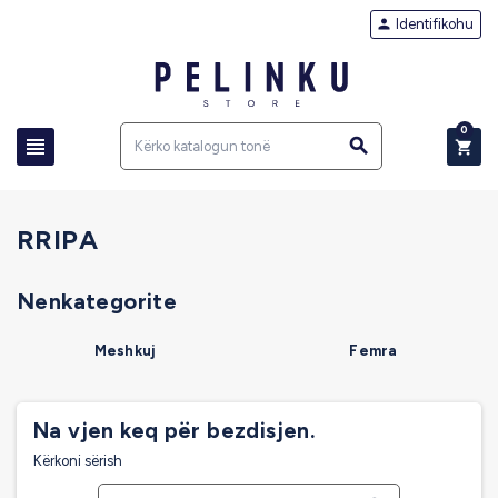
Identifikohu

0



RRIPA
Nenkategorite
Meshkuj
Femra
Na vjen keq për bezdisjen.
Kërkoni sërish