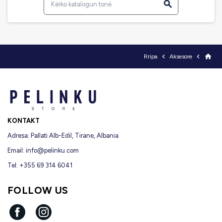



home
Rripa
Aksesore
KONTAKT
Adresa: Pallati Alb-Edil, Tirane, Albania
Email:
info@pelinku.com
Tel: +355 69 314 6041
FOLLOW US
Facebook
Instagram