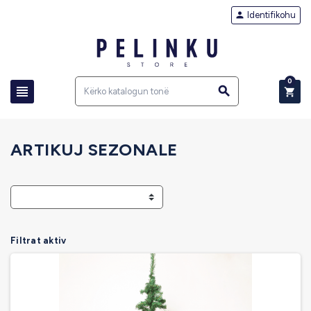
Identifikohu

0



ARTIKUJ SEZONALE
Filtrat aktiv