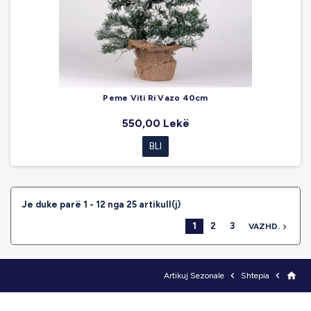
Peme Viti Ri Vazo 40cm
550,00 Lekë
BLI
Je duke parë 1 - 12 nga 25 artikull(j)
1
2
3
VAZHD.



home
Artikuj Sezonale
Shtepia