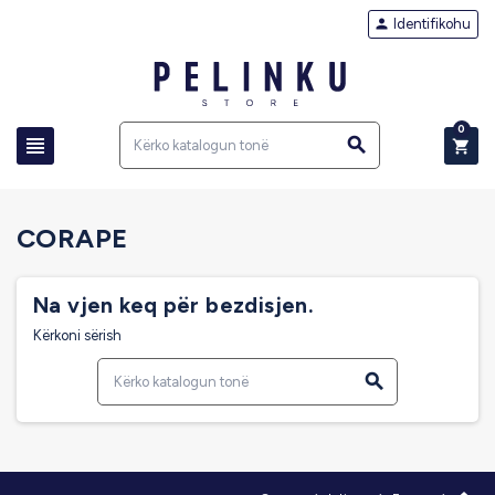
Identifikohu

0



CORAPE
Na vjen keq për bezdisjen.
Kërkoni sërish
