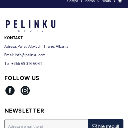



home
Corape
Intimo
Femra
KONTAKT
Adresa: Pallati Alb-Edil, Tirane, Albania
Email:
info@pelinku.com
Tel: +355 69 314 6041
FOLLOW US
Facebook
Instagram
NEWSLETTER
Në rregull