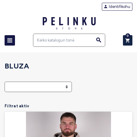
Identifikohu

0



BLUZA
Filtrat aktiv