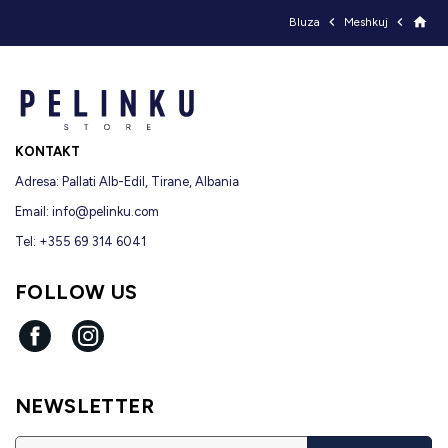


home
Bluza
Meshkuj
KONTAKT
Adresa: Pallati Alb-Edil, Tirane, Albania
Email:
info@pelinku.com
Tel: +355 69 314 6041
FOLLOW US
Facebook
Instagram
NEWSLETTER