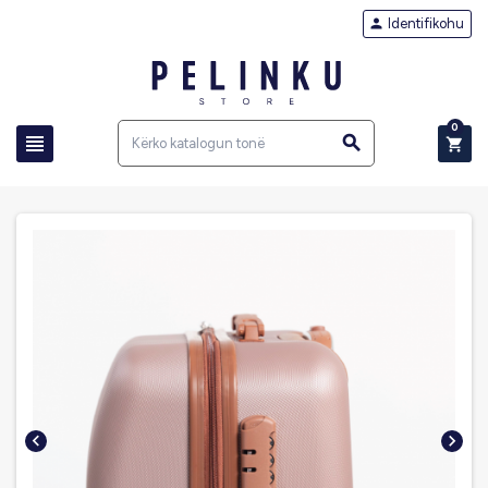
Identifikohu

0




