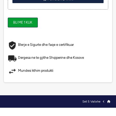
BLI ME 1 KLIK
Blerje e Sigurte dhe faqe e certifikuar
Dergesa ne te gjithe Shqiperine dhe Kosove
Mundesi kthim produkti

home
Set 5 Valixhe