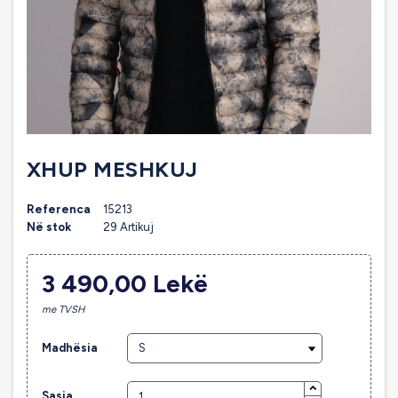
XHUP MESHKUJ
Referenca
15213
Në stok
29 Artikuj
3 490,00 Lekë
me TVSH
Madhësia
Sasia