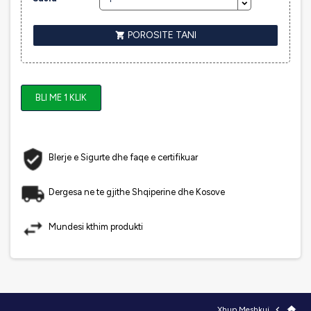
POROSITE TANI

BLI ME 1 KLIK
Blerje e Sigurte dhe faqe e certifikuar
Dergesa ne te gjithe Shqiperine dhe Kosove
Mundesi kthim produkti

home
Xhup Meshkuj