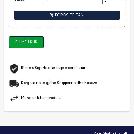
POROSITE TANI

BLI ME 1 KLIK
Blerje e Sigurte dhe faqe e certifikuar
Dergesa ne te gjithe Shqiperine dhe Kosove
Mundesi kthim produkti

home
Xhup Meshkuj