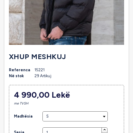
XHUP MESHKUJ
Referenca
15221
Në stok
29 Artikuj
4 990,00 Lekë
me TVSH
Madhësia
Sasia