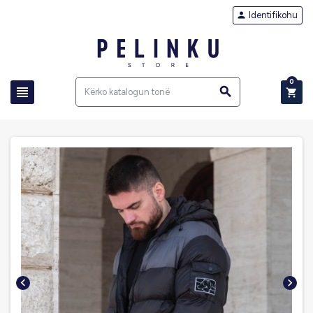
Identifikohu

0




